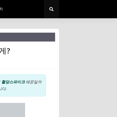
차
게?
시
혈당스파이크
때문일까
니다.