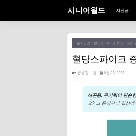
시니어월드
지원금
홈
건강
혈당스파이크 증상, 이젠 
혈당스파이크 증
생생정보통
8월 20, 2025
식곤증, 무기력이 단순한
요? 그 증상부터 일상에